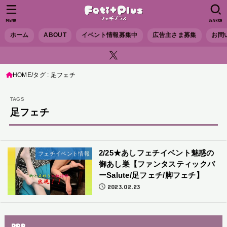
MENU
SEARCH
ホーム
ABOUT
イベント情報募集中
広告主さま募集
お問
HOME
タグ : 足フェチ
足フェチ
2/25★あしフェチイベント魅惑の
フェチイベント情報
御あし巣【ファンタスティックバ
ーSalute/足フェチ/脚フェチ】
2023.02.23
PRB