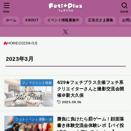
MENU
SEARCH
ホーム
ABOUT
イベント情報募集中
広告主さま募集
お問
HOME
2023年
3月
2023年3月
4/29★フェチプラス主催フェチ系
フェチイベント情報
クリエイターさんと撮影交流会開
催＠新大久保
2025.08.06
勝負に負けたら罰ゲーム！顔面落
フェチイベント体験レポ
書き体験交流会体験レポ【パイ投