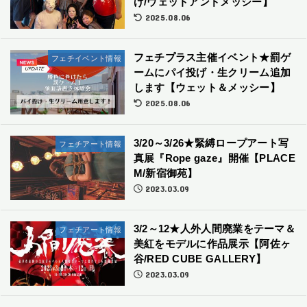
げ/ウェットアンドメッシー】
2025.08.06
フェチプラス主催イベント★罰ゲ
フェチイベント情報
ームにパイ投げ・生クリーム追加
します【ウェット＆メッシー】
2025.08.06
3/20～3/26★緊縛ロープアート写
フェチアート情報
真展『Rope gaze』開催【PLACE
M/新宿御苑】
2023.03.09
3/2～12★人外人間廃業をテーマ＆
フェチアート情報
美紅をモデルに作品展示【阿佐ヶ
谷/RED CUBE GALLERY】
2023.03.09