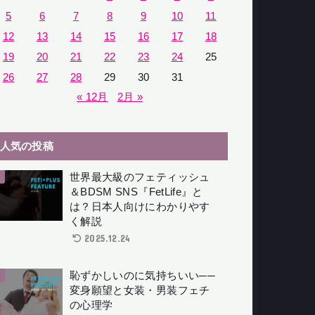
5
6
7
8
9
10
11
12
13
14
15
16
17
18
19
20
21
22
23
24
25
26
27
28
29
30
31
« 12月
2月 »
人気の投稿
世界最大級のフェティッシュ
＆BDSM SNS『FetLife』と
は？日本人向けにわかりやす
く解説
2025.12.24
恥ずかしいのに気持ちいい──
変身願望と女装・男装フェチ
の心理学