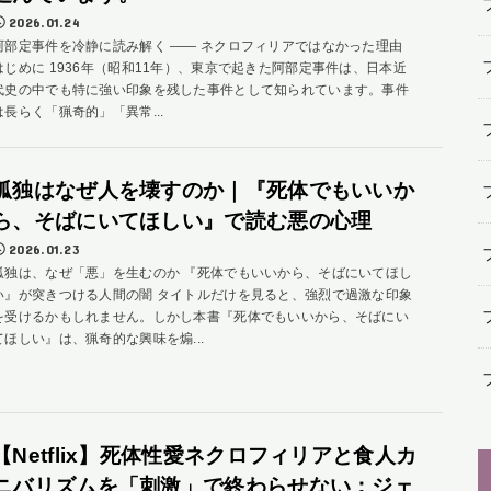
2026.01.24
阿部定事件を冷静に読み解く ―― ネクロフィリアではなかった理由
はじめに 1936年（昭和11年）、東京で起きた阿部定事件は、日本近
代史の中でも特に強い印象を残した事件として知られています。事件
は長らく「猟奇的」「異常...
孤独はなぜ人を壊すのか｜『死体でもいいか
ら、そばにいてほしい』で読む悪の心理
2026.01.23
孤独は、なぜ「悪」を生むのか 『死体でもいいから、そばにいてほし
い』が突きつける人間の闇 タイトルだけを見ると、強烈で過激な印象
を受けるかもしれません。しかし本書『死体でもいいから、そばにい
てほしい』は、猟奇的な興味を煽...
【Netflix】死体性愛ネクロフィリアと食人カ
ニバリズムを「刺激」で終わらせない：ジェ