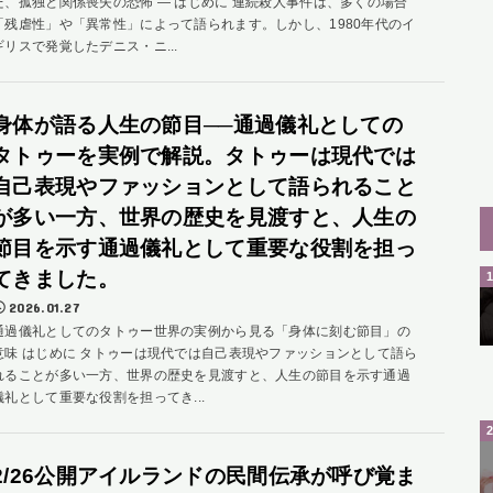
た、孤独と関係喪失の恐怖 ― はじめに 連続殺人事件は、多くの場合
「残虐性」や「異常性」によって語られます。しかし、1980年代のイ
ギリスで発覚したデニス・ニ...
身体が語る人生の節目──通過儀礼としての
タトゥーを実例で解説。タトゥーは現代では
自己表現やファッションとして語られること
が多い一方、世界の歴史を見渡すと、人生の
節目を示す通過儀礼として重要な役割を担っ
てきました。
2026.01.27
通過儀礼としてのタトゥー世界の実例から見る「身体に刻む節目」の
意味 はじめに タトゥーは現代では自己表現やファッションとして語ら
れることが多い一方、世界の歴史を見渡すと、人生の節目を示す通過
儀礼として重要な役割を担ってき...
2/26公開アイルランドの民間伝承が呼び覚ま