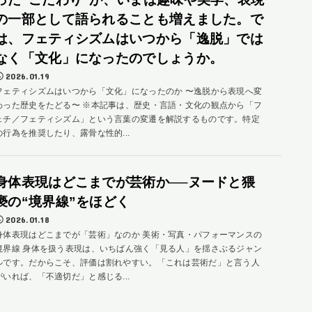
の一部として語られることも増えました。で
は、フェティシズムはいつから「逸脱」では
なく「文化」になったのでしょうか。
2026.01.19
フェティシズムはいつから「文化」になったのか 〜逸脱から表現へ変
わった歴史をたどる〜 ※本記事は、歴史・言語・文化の観点から「フ
ェチ／フェティシズム」という言葉の変遷を解説するものです。特定
の行為を推奨したり、露骨な性的...
身体表現はどこまでが芸術か──ヌードと猥
褻の“境界線”をほどく
2026.01.18
身体表現はどこまでが「芸術」なのか 美術・写真・パフォーマンスの
境界線 身体を扱う表現は、いちばん強く「見る人」を揺さぶるジャン
ルです。だからこそ、評価は割れやすい。「これは芸術だ」と言う人
がいれば、「不適切だ」と感じる...