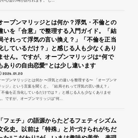
談や心霊の噂が語られます。 し...
オープンマリッジとは何か？浮気・不倫との
違いを「合意」で整理する入門ガイド。「結
局それって浮気の言い換え？」「不倫を正当
化しているだけ？」と感じる人も少なくあり
ません。ですが、オープンマリッジは“何で
もありの自由恋愛”とは少し違います
2026.01.20
オープンマリッジとは何か 〜浮気との違いを整理する〜 「オープンマ
リッジ」という言葉を聞くと、「結局それって浮気の言い換え？」
「不倫を正当化しているだけでは？」と感じる人も少なくありませ
ん。ですが、オープンマリッジは“何...
「フェチ」の語源からたどるフェティシズム
文化史。以前は「特殊」と片づけられがちだ
った“こだわり”が、いまは趣味や美学、表現