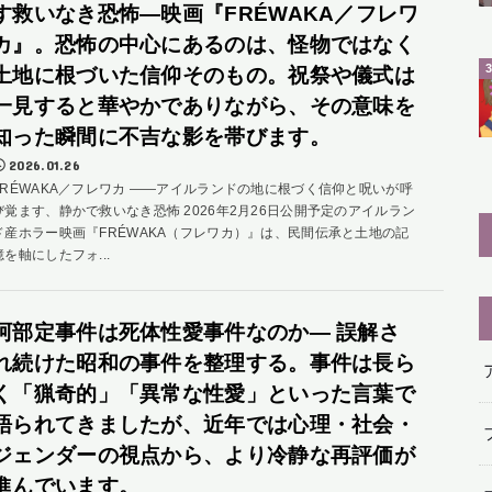
す救いなき恐怖―映画『FRÉWAKA／フレワ
カ』。恐怖の中心にあるのは、怪物ではなく
土地に根づいた信仰そのもの。祝祭や儀式は
一見すると華やかでありながら、その意味を
知った瞬間に不吉な影を帯びます。
2026.01.26
FRÉWAKA／フレワカ ――アイルランドの地に根づく信仰と呪いが呼
び覚ます、静かで救いなき恐怖 2026年2月26日公開予定のアイルラン
ド産ホラー映画『FRÉWAKA（フレワカ）』は、民間伝承と土地の記
憶を軸にしたフォ...
阿部定事件は死体性愛事件なのか― 誤解さ
れ続けた昭和の事件を整理する。事件は長ら
く「猟奇的」「異常な性愛」といった言葉で
語られてきましたが、近年では心理・社会・
ジェンダーの視点から、より冷静な再評価が
進んでいます。