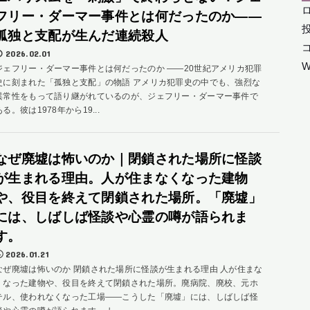
フリー・ダーマー事件とは何だったのか――
孤独と支配が生んだ連続殺人
2026.02.01
W
ジェフリー・ダーマー事件とは何だったのか ――20世紀アメリカ犯罪
史に刻まれた「孤独と支配」の物語 アメリカ犯罪史の中でも、強烈な
異常性をもって語り継がれているのが、ジェフリー・ダーマー事件で
ある。彼は1978年から19...
なぜ廃墟は怖いのか｜閉鎖された場所に怪談
が生まれる理由。人が住まなくなった建物
や、役目を終えて閉鎖された場所。「廃墟」
には、しばしば怪談や心霊の噂が語られま
す。
2026.01.21
なぜ廃墟は怖いのか 閉鎖された場所に怪談が生まれる理由 人が住まな
くなった建物や、役目を終えて閉鎖された場所。廃病院、廃校、元ホ
テル、使われなくなった工場――こうした「廃墟」には、しばしば怪