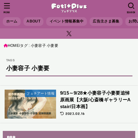
MENU
SEARCH
ホーム
ABOUT
イベント情報募集中
広告主さま募集
お問
HOME
タグ : 小妻容子 小妻要
小妻容子 小妻要
9/15～9/28★小妻容子小妻要追悼
フェチアート情報
原画展【大阪/心斎橋ギャラリーA
stair/日本画】
2023.02.16
PRB