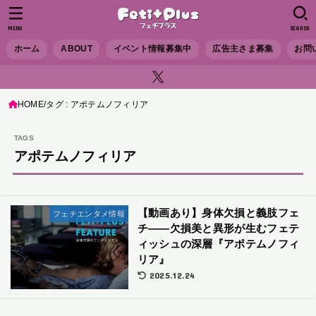
MENU
SEARCH
ホーム
ABOUT
イベント情報募集中
広告主さま募集
お問
HOME
タグ : アポテムノフィリア
アポテムノフィリア
【動画あり】身体欠損と義肢フェ
フェチエンタメ情報
チ——欠損美と異形が生むフェテ
ィッシュの深層『アポテムノフィ
リア』
2025.12.24