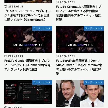
2026.07.21
2025.05.19
FetLife Orientation用語事典｜プ
ロフィールに出てくる性的指向・
『BAR ステラアビス』のプレイテ
恋愛的指向をアルファベット順に
ク！新宿2丁目にSMバーで女王様
解説
に聞いてみた【Game*Spark】
フェチニュース
フェチニュース
2026.07.21
2026.07.21
FetLife Gender用語事典｜プロフ
FetLifeのRole用語事典｜Dom／
ィールに出てくるGenderの意味を
Sub／Switch・Top／Bottomの意
アルファベット順に解説
味と違いをアルファベット順に解
説
フェチニュース
フェチニュース
2026.07.20