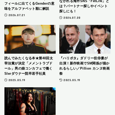
ながれる海外SNS「FetLife」と
フィールに出てくるGenderの意
は？パートナー探しやイベント
味をアルファベット順に解説
探しにも！
2026.07.21
2026.07.20
読んでみたくなる本★第40回太
『ハリポタ』ダドリー役俳優が
宰治賞が決定「メメントラブド
出演！新作映画でSM関係が描か
ール」男の娘コンカフェで働く
れるらしい／Pillion カンヌ映画
SIerダウナー院卒若手社員
祭
2025.05.19
2025.05.19