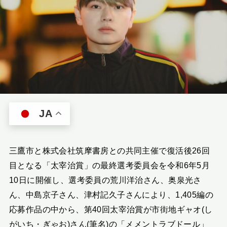
JA
三鷹市と株式会社筑摩書房との共同主催で復活後26回
目となる「太宰治賞」の最終選考委員会を令和6年5月
10日に開催し、選考委員の荒川洋治さん、奥泉光さ
ん、中島京子さん、津村記久子さんにより、1,405編の
応募作品の中から、第40回太宰治賞が市街地ギャオ(し
がいち・ぎゃお)さん(筆名)の「メメントラブドール」