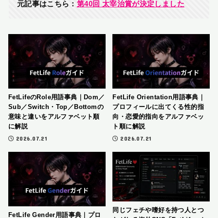
元記事はこちら：
第40回 太宰治賞が決定しました
FetLifeのRole用語事典｜Dom／
FetLife Orientation用語事典｜
Sub／Switch・Top／Bottomの
プロフィールに出てくる性的指
意味と違いをアルファベット順
向・恋愛的指向をアルファベッ
に解説
ト順に解説
2026.07.21
2026.07.21
同じフェチや嗜好を持つ人とつ
FetLife Gender用語事典｜プロ