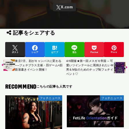
記事をシェアする
ポスト
シェア
はてブ
送る
Pocket
Pin it
東京7月、顔がキャンバスに変わる
4/6開催★第一回メスガキ帝国 – 可
──フェチプラス主催・罰ゲーム×顔
愛いツインテールに罵倒されたいM
面落書きイベント開催！
男＆M女のためのチップ制フェチイ
ベント♡
RECOMMEND
フェチニュース
フェチニュース