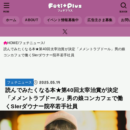
MENU
SEARCH
ホーム
ABOUT
イベント情報募集中
広告主さま募集
お問
HOME
フェチニュース
読んでみたくなる本★第40回太宰治賞が決定「メメントラブドール」男の娘
コンカフェで働くSIerダウナー院卒若手社員
2025.05.19
フェチニュース
読んでみたくなる本★第40回太宰治賞が決定
「メメントラブドール」男の娘コンカフェで働
くSIerダウナー院卒若手社員