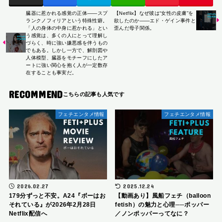
臓器に惹かれる感覚の正体――スプ
【Netflix】なぜ彼は“女性の皮膚”を
ランクノフィリアという特殊性癖。
欲したのか――エド・ゲイン事件と
「人の身体の中身に惹かれる」とい
歪んだ母子関係。
う感覚は、多くの人にとって理解し
づらく、時に強い嫌悪感を伴うもの
でもある。しかし一方で、解剖図や
人体模型、臓器をモチーフにしたア
ートに強い関心を抱く人が一定数存
在することも事実だ。
RECOMMEND
フェチエンタメ情報
フェチエンタメ情報
2026.02.27
2025.12.24
179分ずっと不安。A24『ボーはお
【動画あり】風船フェチ（balloon
それている』が2026年2月28日
fetish）の魅力と心理──ポッパー
Netflix配信へ
／ノンポッパーってなに？