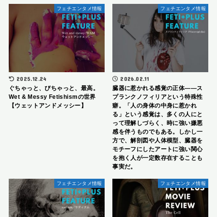
フェチエンタメ情報
フェチエンタメ情報
2025.12.24
2026.02.11
ぐちゃっと、びちゃっと、最高。
臓器に惹かれる感覚の正体――ス
Wet & Messy Fetishismの世界
プランクノフィリアという特殊性
【ウェットアンドメッシー】
癖。「人の身体の中身に惹かれ
る」という感覚は、多くの人にと
って理解しづらく、時に強い嫌悪
感を伴うものでもある。しかし一
方で、解剖図や人体模型、臓器を
モチーフにしたアートに強い関心
を抱く人が一定数存在することも
事実だ。
フェチエンタメ情報
フェチエンタメ情報