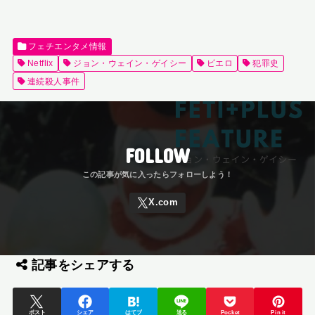
フェチエンタメ情報
Netflix
ジョン・ウェイン・ゲイシー
ピエロ
犯罪史
連続殺人事件
FOLLOW
記事をシェアする
ポスト
シェア
はてブ
送る
Pocket
Pin it