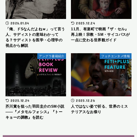
2026.01.04
2025.12.24
「俺、ドSなんだよねｗ」って言う
11月、有楽町で映画『ザ・セル』
人、サディストの意味わかって
再上映！宗教・SM・サイコパスが
る？サディストを医学・心理学の
一点に交わる世界観ガイド
視点から解説
アングラ書籍紹介
フェチエンタメ情報
2025.12.24
2025.12.26
芥川賞を狙った羽田圭介のSM小説
人ではない姿で祈る、世界のミス
――『メタモルフォシス』『トー
テリアスなお祭り
キョーの調教』を読む