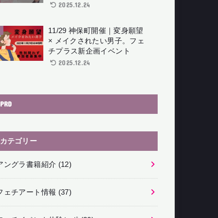
2025.12.24
11/29 神保町開催｜変身願望
× メイクされたい男子。フェ
チプラス新企画イベント
2025.12.24
PRD
カテゴリー
アングラ書籍紹介
(12)
フェチアート情報
(37)