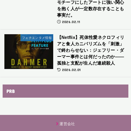
モチーフにしたアートに強い関心
を抱く人が一定数存在することも
事実だ。
2026.02.11
【Netflix】死体性愛ネクロフィリ
フェチエンタメ情報
アと食人カニバリズムを「刺激」
で終わらせない：ジェフリー・ダ
ーマー事件とは何だったのか――
孤独と支配が生んだ連続殺人
2026.02.01
PRB
運営会社