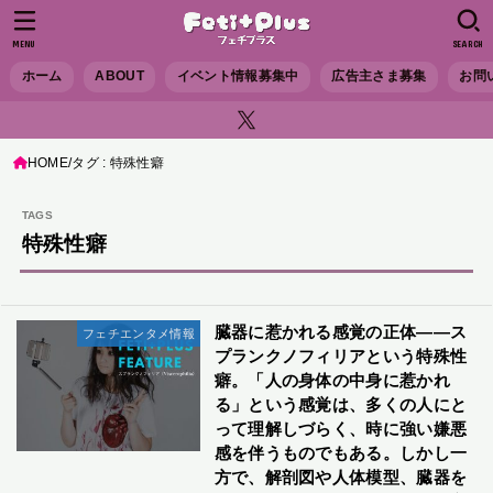
MENU
SEARCH
ホーム
ABOUT
イベント情報募集中
広告主さま募集
お問
HOME
タグ : 特殊性癖
特殊性癖
臓器に惹かれる感覚の正体――ス
フェチエンタメ情報
プランクノフィリアという特殊性
癖。「人の身体の中身に惹かれ
る」という感覚は、多くの人にと
って理解しづらく、時に強い嫌悪
感を伴うものでもある。しかし一
方で、解剖図や人体模型、臓器を