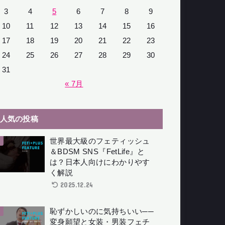
3
4
5
6
7
8
9
10
11
12
13
14
15
16
17
18
19
20
21
22
23
24
25
26
27
28
29
30
31
« 7月
人気の投稿
世界最大級のフェティッシュ
＆BDSM SNS『FetLife』と
は？日本人向けにわかりやす
く解説
2025.12.24
恥ずかしいのに気持ちいい──
変身願望と女装・男装フェチ