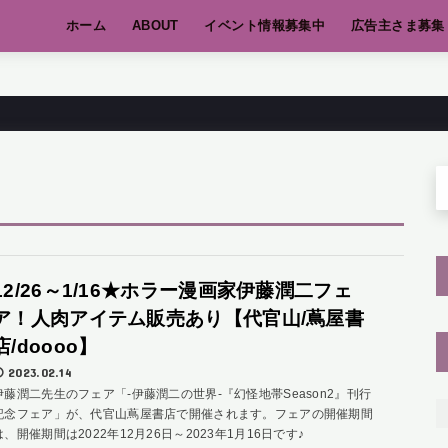
ホーム
ABOUT
イベント情報募集中
広告主さま募集
12/26～1/16★ホラー漫画家伊藤潤二フェ
ア！人肉アイテム販売あり【代官山/蔦屋書
店/doooo】
2023.02.14
伊藤潤二先生のフェア「-伊藤潤二の世界-『幻怪地帯Season2』刊行
記念フェア」が、代官山蔦屋書店で開催されます。フェアの開催期間
は、開催期間は2022年12月26日～2023年1月16日です♪