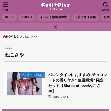
MENU
SEARCH
ホーム
ABOUT
イベント情報募集中
広告主さま募集
お問
HOME
タグ : ねこさや
ねこさや
バレンタインにおすすめ♪チョコレ
フェチグッズ紹介
ートの香り付き” 低温蝋燭” 限定
セット【Shape of love/ねこさ
や】
2023.02.14