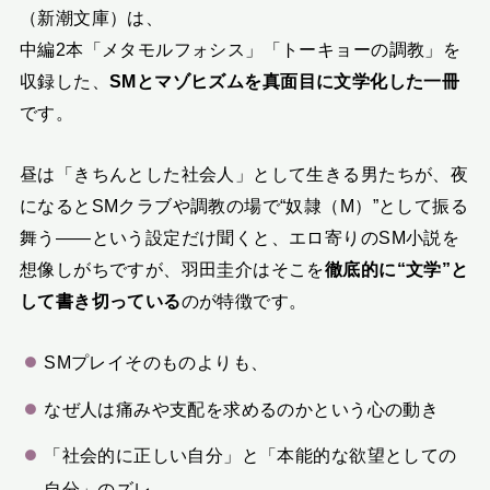
（新潮文庫）は、
中編2本「メタモルフォシス」「トーキョーの調教」を
収録した、
SMとマゾヒズムを真面目に文学化した一冊
です。
昼は「きちんとした社会人」として生きる男たちが、夜
になるとSMクラブや調教の場で“奴隷（M）”として振る
舞う――という設定だけ聞くと、エロ寄りのSM小説を
想像しがちですが、羽田圭介はそこを
徹底的に“文学”と
して書き切っている
のが特徴です。
SMプレイそのものよりも、
なぜ人は痛みや支配を求めるのかという心の動き
「社会的に正しい自分」と「本能的な欲望としての
自分」のズレ