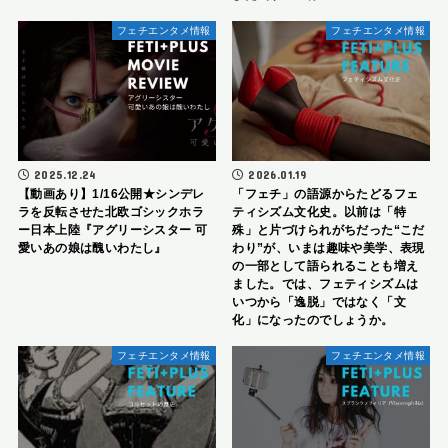
フェチエンタメ情報
フェチエンタメ情報
2025.12.24
2026.01.19
【動画あり】1/16公開★シンデレ
「フェチ」の語源からたどるフェ
ラを反転させた北欧ゴシックホラ
ティシズム文化史。以前は「特
ー日本上陸『アグリーシスター 可
殊」と片づけられがちだった“こだ
愛いあの娘は醜いわたし』
わり”が、いまは趣味や美学、表現
の一部として語られることも増え
ました。では、フェティシズムは
いつから「逸脱」ではなく「文
化」になったのでしょうか。
フェチエンタメ情報
フェチエンタメ情報