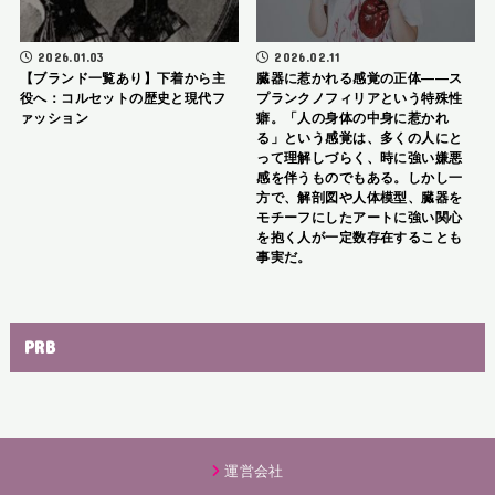
2026.01.03
2026.02.11
【ブランド一覧あり】下着から主
臓器に惹かれる感覚の正体――ス
役へ：コルセットの歴史と現代フ
プランクノフィリアという特殊性
ァッション
癖。「人の身体の中身に惹かれ
る」という感覚は、多くの人にと
って理解しづらく、時に強い嫌悪
感を伴うものでもある。しかし一
方で、解剖図や人体模型、臓器を
モチーフにしたアートに強い関心
を抱く人が一定数存在することも
事実だ。
PRB
運営会社