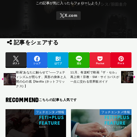
記事をシェアする
ポスト
シェア
はてブ
送る
Pocket
Pin it
映画“あなたに触らせて”――フェテ
11月、有楽町で映画『ザ・セル』
ィシズムが照らす、異形の身体と人
再上映！宗教・SM・サイコパスが
間の心の底【Netflix (ネットフリッ
一点に交わる世界観ガイド
クス) 】
RECOMMEND
フェチエンタメ情報
フェチエンタメ情報