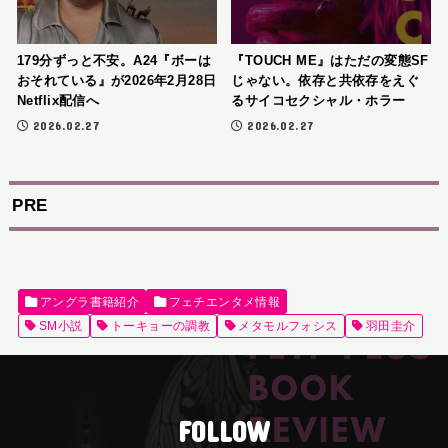
179分ずっと不安。A24『ボーは
『TOUCH ME』はただの変態SF
おそれている』が2026年2月28日
じゃない。依存と共依存をえぐ
Netflix配信へ
るサイコセクシャル・ホラー
2026.02.27
2026.02.27
PRE
アングラ書籍紹介
フェチエンタメ情報
SM小説
トーキョーの調教
メタモルフォシス
羽田圭介
FOLLOW