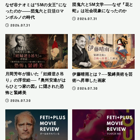
団鬼六とSM文学――なぜ『花と
なぜ谷ナオミは“SMの女王”にな
蛇』は社会現象になったのか
ったのか――団鬼六と日活ロマ
ンポルノの時代
2026.07.31
2026.07.31
月岡芳年が描いた「妊婦逆さ吊
伊藤晴雨とは？──緊縛美術を芸
り」の浮世絵──『奥州安達がは
術へ昇華した画家
らひとつ家の図』に隠された恐
2026.07.30
怖と緊縛美
2026.07.30