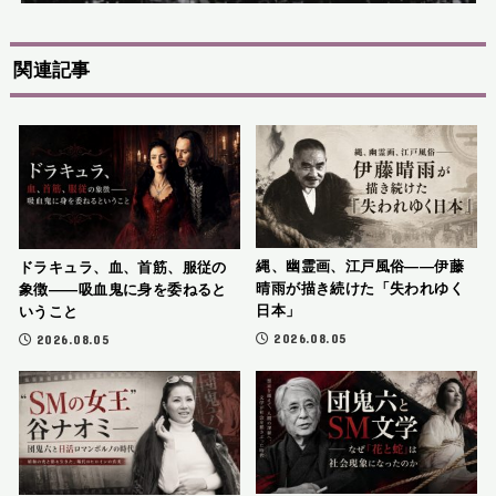
関連記事
縄、幽霊画、江戸風俗――伊藤
ドラキュラ、血、首筋、服従の
晴雨が描き続けた「失われゆく
象徴――吸血鬼に身を委ねると
日本」
いうこと
2026.08.05
2026.08.05