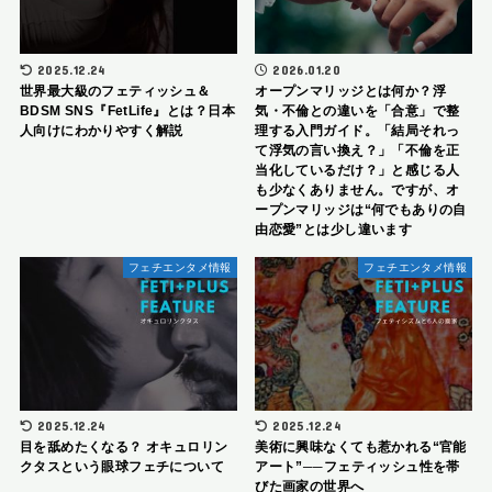
2025.12.24
2026.01.20
世界最大級のフェティッシュ＆
オープンマリッジとは何か？浮
BDSM SNS『FetLife』とは？日本
気・不倫との違いを「合意」で整
人向けにわかりやすく解説
理する入門ガイド。「結局それっ
て浮気の言い換え？」「不倫を正
当化しているだけ？」と感じる人
も少なくありません。ですが、オ
ープンマリッジは“何でもありの自
由恋愛”とは少し違います
フェチエンタメ情報
フェチエンタメ情報
2025.12.24
2025.12.24
目を舐めたくなる？ オキュロリン
美術に興味なくても惹かれる“官能
クタスという眼球フェチについて
アート”──フェティッシュ性を帯
びた画家の世界へ