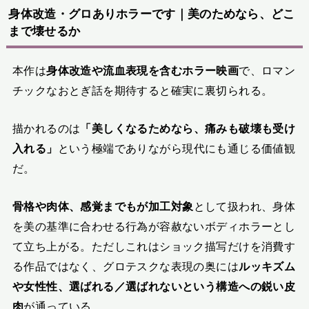
身体改造・グロありホラーです｜美のためなら、どこ
まで壊せるか
本作は
身体改造や流血表現を含むホラー映画
で、ロマン
チックなおとぎ話を期待すると確実に裏切られる。
描かれるのは
「美しくなるためなら、痛みも破壊も受け
入れる」
という極端でありながら現代にも通じる価値観
だ。
骨格や肉体、感覚までもが加工対象
として扱われ、身体
を美の基準に合わせる行為が容赦ないボディホラーとし
て立ち上がる。ただしこれはショック描写だけを消費す
る作品ではなく、グロテスクな表現の奥には
ルッキズム
や女性性、選ばれる／選ばれないという構造への鋭い皮
肉
が通っている。