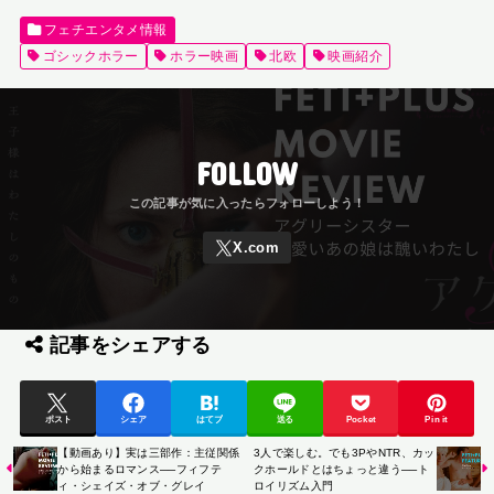
フェチエンタメ情報
ゴシックホラー
ホラー映画
北欧
映画紹介
FOLLOW
記事をシェアする
ポスト
シェア
はてブ
送る
Pocket
Pin it
【動画あり】実は三部作：主従関係
3人で楽しむ。でも3PやNTR、カッ
から始まるロマンス──フィフテ
クホールドとはちょっと違う──ト
ィ・シェイズ・オブ・グレイ
ロイリズム入門