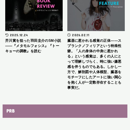
2025.12.24
2026.02.11
芥川賞を狙った羽田圭介のSM小説
臓器に惹かれる感覚の正体――ス
――『メタモルフォシス』『トー
プランクノフィリアという特殊性
キョーの調教』を読む
癖。「人の身体の中身に惹かれ
る」という感覚は、多くの人にと
って理解しづらく、時に強い嫌悪
感を伴うものでもある。しかし一
方で、解剖図や人体模型、臓器を
モチーフにしたアートに強い関心
を抱く人が一定数存在することも
事実だ。
PRB