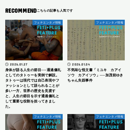
RECOMMEND
フェチエンタメ情報
フェチエンタメ情報
2026.01.27
2026.01.04
身体が語る人生の節目──通過儀礼
不気味な怪文書「ミユキ カアイ
としてのタトゥーを実例で解説。
ソウ カアイソウ」──加茂前ゆき
タトゥーは現代では自己表現やフ
ちゃん失踪事件
ァッションとして語られることが
多い一方、世界の歴史を見渡す
と、人生の節目を示す通過儀礼と
して重要な役割を担ってきまし
た。
フェチエンタメ情報
フェチエンタメ情報