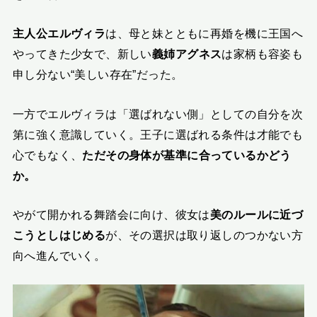
主人公エルヴィラ
は、母と妹とともに再婚を機に王国へ
やってきた少女で、新しい
義姉アグネス
は家柄も容姿も
申し分ない“美しい存在”だった。
一方でエルヴィラは「選ばれない側」としての自分を次
第に強く意識していく。王子に選ばれる条件は才能でも
心でもなく、
ただその身体が基準に合っているかどう
か。
やがて開かれる舞踏会に向け、彼女は
美のルールに近づ
こうとしはじめる
が、その選択は取り返しのつかない方
向へ進んでいく。