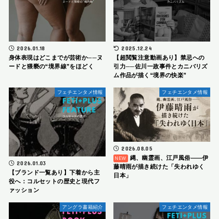
2026.01.18
2025.12.24
身体表現はどこまでが芸術か──ヌ
【超閲覧注意動画あり】禁忌への
ードと猥褻の“境界線”をほどく
引力──佐川一政事件とカニバリズ
ム作品が描く“境界の快楽”
フェチエンタメ情報
フェチエンタメ情報
2026.08.05
縄、幽霊画、江戸風俗――伊
2026.01.03
藤晴雨が描き続けた「失われゆく
【ブランド一覧あり】下着から主
日本」
役へ：コルセットの歴史と現代フ
ァッション
アングラ書籍紹介
フェチエンタメ情報