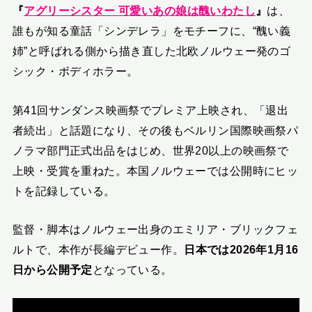
『
アグリーシスター 可愛いあの娘は醜いわたし
』
は、
誰もが知る童話「シンデレラ」をモチーフに、“醜い義
姉”と呼ばれる側から描き直した北欧ノルウェー発のゴ
シック・ボディホラー。
第41回サンダンス映画祭でプレミア上映され、「退出
者続出」と話題になり、その後もベルリン国際映画祭パ
ノラマ部門正式出品をはじめ、世界20以上の映画祭で
上映・受賞を重ねた。本国ノルウェーでは公開時にヒッ
トを記録している。
監督・脚本はノルウェー出身のエミリア・ブリックフェ
ルトで、本作が長編デビュー作。
日本では2026年1月16
日から公開予定
となっている。